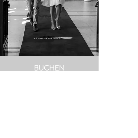
BUCHEN
Voornaam
Achternaam
E-mailadres