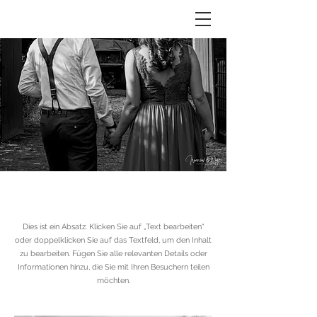
Seitentitel
Dies ist ein Absatz. Klicken Sie auf „Text bearbeiten“
oder doppelklicken Sie auf das Textfeld, um den Inhalt
zu bearbeiten. Fügen Sie alle relevanten Details oder
Informationen hinzu, die Sie mit Ihren Besuchern teilen
möchten.