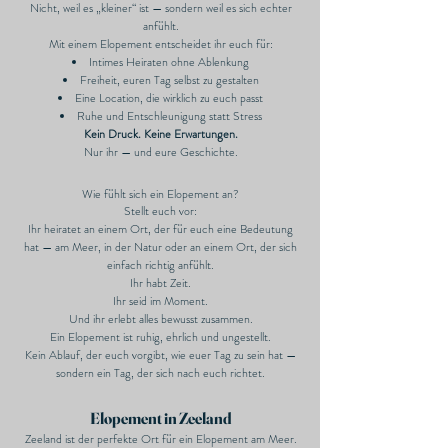
Nicht, weil es „kleiner“ ist — sondern weil es sich echter
anfühlt.
Mit einem Elopement entscheidet ihr euch für:
Intimes Heiraten ohne Ablenkung
Freiheit, euren Tag selbst zu gestalten
Eine Location, die wirklich zu euch passt
Ruhe und Entschleunigung statt Stress
Kein Druck. Keine Erwartungen.
Nur ihr — und eure Geschichte.
Wie fühlt sich ein Elopement an?
Stellt euch vor:
Ihr heiratet an einem Ort, der für euch eine Bedeutung
hat — am Meer, in der Natur oder an einem Ort, der sich
einfach richtig anfühlt.
Ihr habt Zeit.
Ihr seid im Moment.
Und ihr erlebt alles bewusst zusammen.
Ein Elopement ist ruhig, ehrlich und ungestellt.
Kein Ablauf, der euch vorgibt, wie euer Tag zu sein hat —
sondern ein Tag, der sich nach euch richtet.
Elopement in Zeeland
Zeeland ist der perfekte Ort für ein Elopement am Meer.