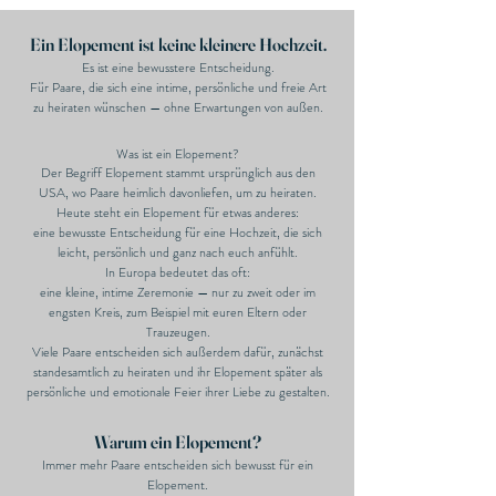
Ein Elopement ist keine kleinere Hochzeit.
Es ist eine bewusstere Entscheidung.
Für Paare, die sich eine intime, persönliche und freie Art
zu heiraten wünschen — ohne Erwartungen von außen.
Was ist ein Elopement?
Der Begriff Elopement stammt ursprünglich aus den
USA, wo Paare heimlich davonliefen, um zu heiraten.
Heute steht ein Elopement für etwas anderes:
eine bewusste Entscheidung für eine Hochzeit, die sich
leicht, persönlich und ganz nach euch anfühlt.
In Europa bedeutet das oft:
eine kleine, intime Zeremonie — nur zu zweit oder im
engsten Kreis, zum Beispiel mit euren Eltern oder
Trauzeugen.
Viele Paare entscheiden sich außerdem dafür, zunächst
standesamtlich zu heiraten und ihr Elopement später als
persönliche und emotionale Feier ihrer Liebe zu gestalten.
Warum ein Elopement?
Immer mehr Paare entscheiden sich bewusst für ein
Elopement.