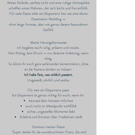
Weite Strände, sanftes Licht und eine ruhige Atmosphäre
schaffen einen Rahmen, der sich leicht und frei anfühlt.
Für viele Paare wirkt ein Elopement hier wie eine kleine
Destination Wedding —
ohne lange Anreise, aber mit genau diesem besonderen
Gefühl.
Meine Herangehensweise
Ich begleite euch ruhig, präsent und intuitiv.
Kein Posing, kein Druck — nur dezente Anleitung, wenn
nötig.
So könnt ihr euch ganz aufeinander konzentrieren, ohne
an die Kamera denken zu müssen.
Ich halte fest, was wirklich passiert.
Ungestellt, ehrlich und zeitlos.
Für wen ein Elopement passt
Ein Elopement ist genau richtig für euch, wenn ihr:
bewusst klein heiraten möchtet
euch nicht im Mittelpunkt wohlfühlt
echte, ungestellte Momente liebt
Erlebnis und Emotion über Traditionen stellt
Stimmen meiner Paare
"Super danke für die wunderschönen Fotos. Sie sind