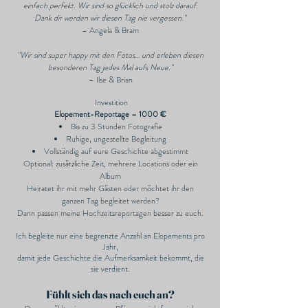
einfach perfekt. Wir sind so glücklich und stolz darauf.
Dank dir werden wir diesen Tag nie vergessen."
– Angela & Bram
"Wir sind super happy mit den Fotos… und erleben diesen
besonderen Tag jedes Mal aufs Neue."
– Ilse & Brian
Investition
Elopement-Reportage – 1000 €
Bis zu 3 Stunden Fotografie
Ruhige, ungestellte Begleitung
Vollständig auf eure Geschichte abgestimmt
Optional: zusätzliche Zeit, mehrere Locations oder ein
Album
Heiratet ihr mit mehr Gästen oder möchtet ihr den
ganzen Tag begleitet werden?
Dann passen meine Hochzeitsreportagen besser zu euch.
Ich begleite nur eine begrenzte Anzahl an Elopements pro
Jahr,
damit jede Geschichte die Aufmerksamkeit bekommt, die
sie verdient.
Fühlt sich das nach euch an?