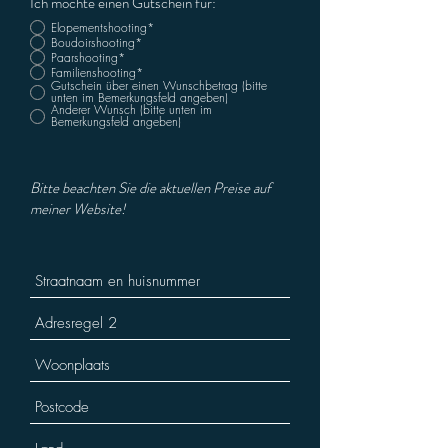
Ich möchte einen Gutschein für:
Elopementshooting*
Boudoirshooting*
Paarshooting*
Familienshooting*
Gutschein über einen Wunschbetrag (bitte
unten im Bemerkungsfeld angeben)
Anderer Wunsch (bitte unten im
Bemerkungsfeld angeben)
Bitte beachten Sie die aktuellen Preise auf
meiner Website!