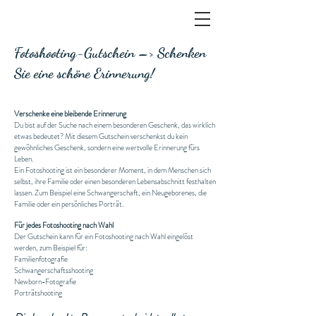
Fotoshooting-Gutschein –> Schenken
Sie eine schöne Erinnerung!
Verschenke eine bleibende Erinnerung
Du bist auf der Suche nach einem besonderen Geschenk, das wirklich
etwas bedeutet? Mit diesem Gutschein verschenkst du kein
gewöhnliches Geschenk, sondern eine wertvolle Erinnerung fürs
Leben.
Ein Fotoshooting ist ein besonderer Moment, in dem Menschen sich
selbst, ihre Familie oder einen besonderen Lebensabschnitt festhalten
lassen. Zum Beispiel eine Schwangerschaft, ein Neugeborenes, die
Familie oder ein persönliches Porträt.
Für jedes Fotoshooting nach Wahl
Der Gutschein kann für ein Fotoshooting nach Wahl eingelöst
werden, zum Beispiel für:
Familienfotografie
Schwangerschaftsshooting
Newborn-Fotografie
Porträtshooting