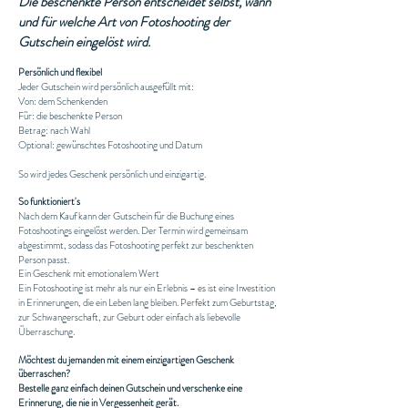
Die beschenkte Person entscheidet selbst, wann
und für welche Art von Fotoshooting der
Gutschein eingelöst wird.
Persönlich und flexibel
Jeder Gutschein wird persönlich ausgefüllt mit:
Von: dem Schenkenden
Für: die beschenkte Person
Betrag: nach Wahl
Optional: gewünschtes Fotoshooting und Datum
So wird jedes Geschenk persönlich und einzigartig.
So funktioniert's
Nach dem Kauf kann der Gutschein für die Buchung eines
Fotoshootings eingelöst werden. Der Termin wird gemeinsam
abgestimmt, sodass das Fotoshooting perfekt zur beschenkten
Person passt.
Ein Geschenk mit emotionalem Wert
Ein Fotoshooting ist mehr als nur ein Erlebnis – es ist eine Investition
in Erinnerungen, die ein Leben lang bleiben. Perfekt zum Geburtstag,
zur Schwangerschaft, zur Geburt oder einfach als liebevolle
Überraschung.
Möchtest du jemanden mit einem einzigartigen Geschenk
überraschen?
Bestelle ganz einfach deinen Gutschein und verschenke eine
Erinnerung, die nie in Vergessenheit gerät.