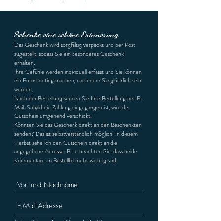
Schenke eine schöne Erinnerung
Das Geschenk wird sorgfältig verpackt und per Post
zugestellt, sodass Sie ein besonderes Geschenk
erhalten.
Ihre Gefühle werden individuell erfasst und Sie können
ein Fotoshooting machen, nach dem Sie glücklich sein
werden.
Nach der Bestellung senden Sie Ihre Bestellung per E-
Mail. Sobald die Zahlung eingegangen ist, wird der
Gutschein umgehend verschickt.
Könnten Sie das Geschenk direkt an den Beschenkten
senden? Das ist selbstverständlich möglich. In diesem
Herbst sehe ich den Gutschein direkt an die
angegebene Adresse. Bitte beachten Sie, dass beide
Kommentare im Bestellformular wichtig sind.