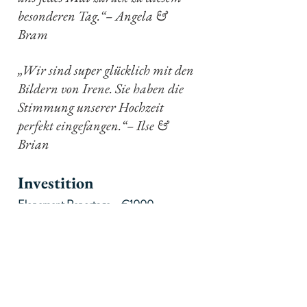
besonderen Tag.“– Angela & 
Bram
„Wir sind super glücklich mit den 
Bildern von Irene. Sie haben die 
Stimmung unserer Hochzeit 
perfekt eingefangen.“– Ilse & 
Brian
Investition
Elopement Reportage – €1000
Bis zu 3 Stunden Fotografie
Ruhige, ungestellte Begleitung
Vollständig auf eure Geschichte 
abgestimmt
Optional: zusätzliche Stunden, 
mehrere Locations oder Album